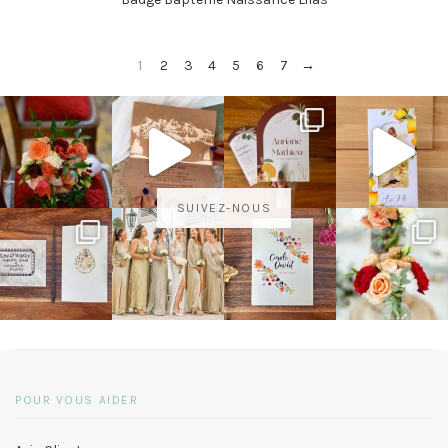
1
2
3
4
5
6
7
→
SUIVEZ-NOUS
POUR VOUS AIDER