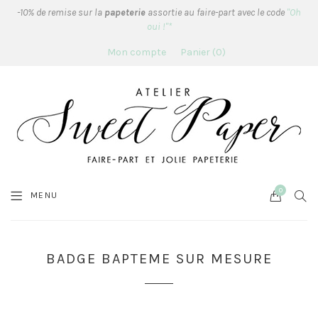
-10% de remise sur la
papeterie
assortie au faire-part avec le code
"Oh
oui !"*
Mon compte
Panier
0
0
Cart
SEA
MENU
BADGE BAPTEME SUR MESURE