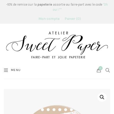
-10% de remise sur la
papeterie
assortie au faire-part avec le code
"Oh
oui !"*
Mon compte
Panier
0
0
Cart
SEA
MENU