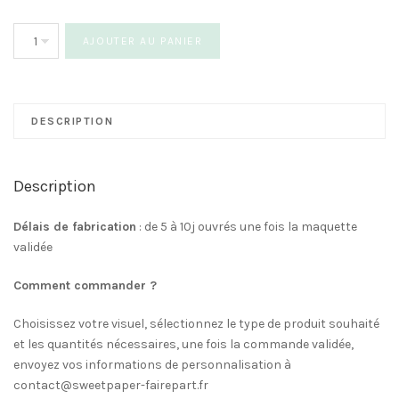
quantité
AJOUTER AU PANIER
de
Badge
Baptême
Naissance
DESCRIPTION
Celeste
Description
Délais de fabrication
: de 5 à 10j ouvrés une fois la maquette
validée
Comment commander ?
Choisissez votre visuel, sélectionnez le type de produit souhaité
et les quantités nécessaires, une fois la commande validée,
envoyez vos informations de personnalisation à
contact@sweetpaper-fairepart.fr