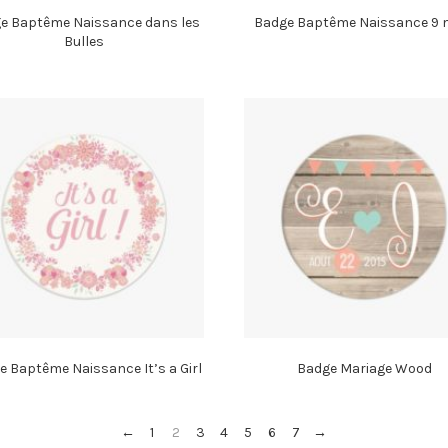
e Baptême Naissance dans les
Badge Baptême Naissance 9 
Bulles
e Baptême Naissance It’s a Girl
Badge Mariage Wood
←
1
2
3
4
5
6
7
→