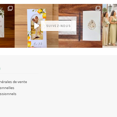
SUIVEZ-NOUS
R
nérales de vente
onnelles
essionnels