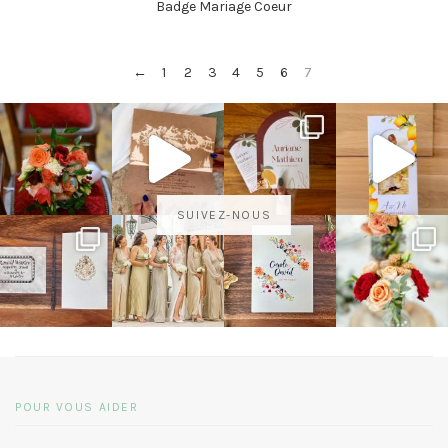
Badge Mariage Coeur
←
1
2
3
4
5
6
7
SUIVEZ-NOUS
POUR VOUS AIDER