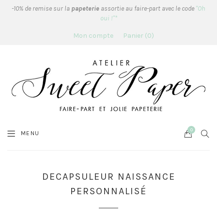
-10% de remise sur la
papeterie
assortie au faire-part avec le code
"Oh
oui !"*
Mon compte
Panier
0
0
Cart
SEA
MENU
DECAPSULEUR NAISSANCE
PERSONNALISÉ