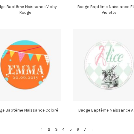
ge Baptême Naissance Vichy
Badge Baptême Naissance Et
Rouge
Violette
ge Baptême Naissance Coloré
Badge Baptême Naissance Al
1
2
3
4
5
6
7
→