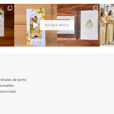
SUIVEZ-NOUS
R
nérales de vente
onnelles
essionnels