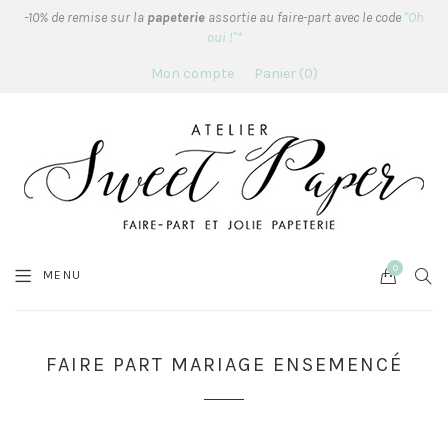
-10% de remise sur la
papeterie
assortie au faire-part avec le code
"Oh
oui !"*
Mon compte
Panier
0
0
Cart
SEA
MENU
FAIRE PART MARIAGE ENSEMENCÉ