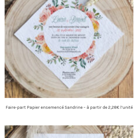
Faire-part Papier ensemencé Sandrine – à partir de 2,28€ l’unité