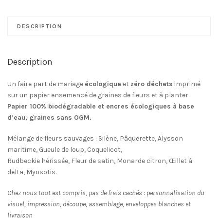
Faire-
part
Papier
DESCRIPTION
ensemencé
Marie
-
Description
à
partir
Un faire part de mariage
écologique
et
zéro déchets
imprimé
de
sur un papier ensemencé de graines de fleurs et à planter.
2,28€
Papier 100% biodégradable et encres écologiques à base
l'unité
d’eau, graines sans OGM.
Mélange de fleurs sauvages : Silène, Pâquerette, Alysson
maritime, Gueule de loup, Coquelicot,
Rudbeckie hérissée, Fleur de satin, Monarde citron, Œillet à
delta, Myosotis.
Chez nous tout est compris, pas de frais cachés : personnalisation du
visuel, impression, découpe, assemblage, enveloppes blanches et
livraison