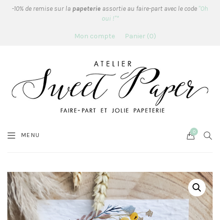
-10% de remise sur la
papeterie
assortie au faire-part avec le code
"Oh
oui !"*
Mon compte
Panier
0
0
Cart
SEA
MENU