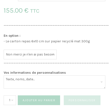
155.00 €
TTC
___________________________________________
En option :
- Le carton repas 6x10 cm sur papier recyclé mat 300g
___________________________________________
Vos informations de personnalisations
quantité
AJOUTER AU PANIER
PERSONNALISER
de