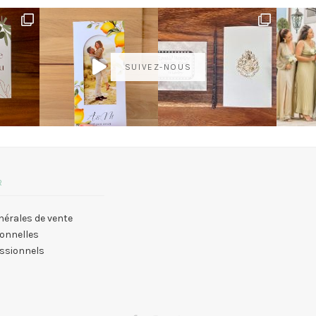
SUIVEZ-NOUS
R
nérales de vente
onnelles
essionnels