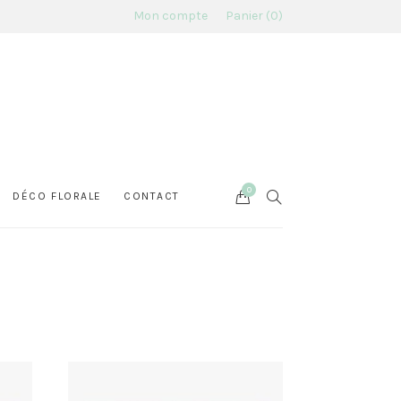
Mon compte
Panier
0
0
Cart
SEARCH
DÉCO FLORALE
CONTACT