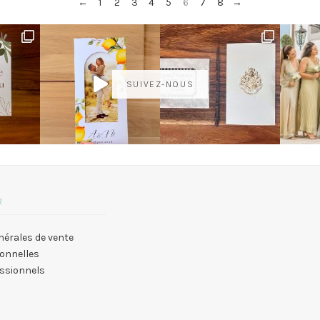
←
1
2
3
4
5
6
7
8
→
SUIVEZ-NOUS
R
nérales de vente
onnelles
essionnels