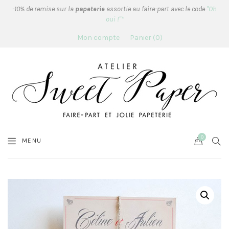
-10% de remise sur la
papeterie
assortie au faire-part avec le code
"Oh
oui !"*
Mon compte
Panier
0
0
Cart
SEA
MENU