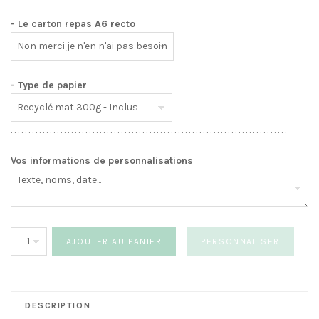
- Le carton repas A6 recto
- Type de papier
. . . . . . . . . . . . . . . . . . . . . . . . . . . . . . . . . . . . . . . . . . . . . . . . . . . . . . . . . . . . . . . . . . . . . . . . . . . . . .
Vos informations de personnalisations
quantité
AJOUTER AU PANIER
PERSONNALISER
de
Faire-
part
cinema
DESCRIPTION
vintage