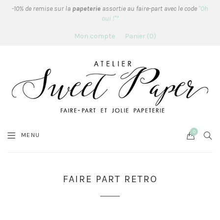
-10% de remise sur la
papeterie
assortie au faire-part avec le code
"Oh
oui !"*
Mon compte
Panier
0
0
Cart
SEA
MENU
FAIRE PART RETRO