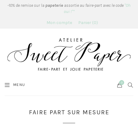
-10% de remise sur la
papeterie
assortie au faire-part avec le code
"Oh
oui !"*
Mon compte
Panier
0
0
Cart
SEA
MENU
FAIRE PART SUR MESURE