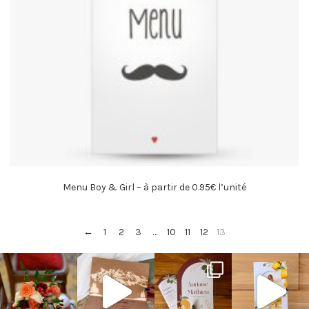
Menu Boy & Girl – à partir de 0.95€ l’unité
←
1
2
3
…
10
11
12
13