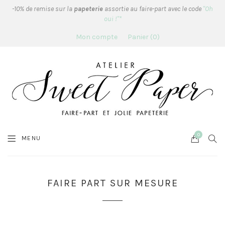
-10% de remise sur la
papeterie
assortie au faire-part avec le code
"Oh
oui !"*
Mon compte
Panier
0
0
Cart
SEA
MENU
FAIRE PART SUR MESURE