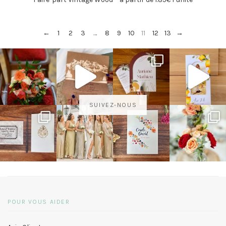
←
1
2
3
…
8
9
10
11
12
13
→
SUIVEZ-NOUS
POUR VOUS AIDER