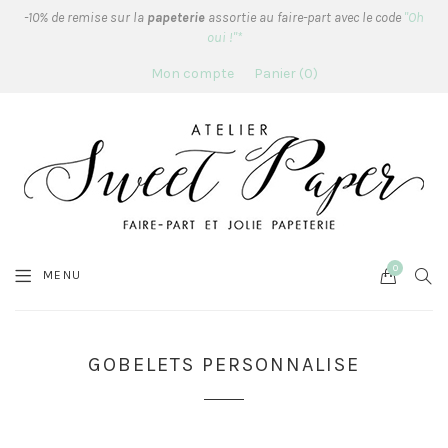
-10% de remise sur la
papeterie
assortie au faire-part avec le code
"Oh
oui !"*
Mon compte
Panier
0
0
Cart
SEA
MENU
GOBELETS PERSONNALISE