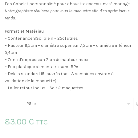
Eco Gobelet personnalisé pour chouette cadeau invité mariage
Notre graphiste réalisera pour vous la maquette afin d’en optimiser le
rendu.
Format et Matériau
– Contenance 33cl plein – 25cl utiles
– Hauteur 11,5cm – diamètre supérieur 7,2cm – diamètre inférieur
5,4cm
– Zone d’impression 7cm de hauteur maxi
– Eco plastique alimentaire sans BPA
– Délais standard 15j ouvrés (soit 3 semaines environ à
validation de la maquette)
– 1 aller retour inclus – Soit 2 maquettes
E
83.00 €
TTC