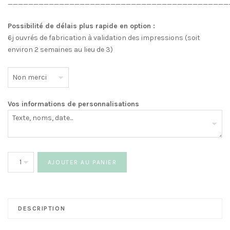
___________________________________________
Possibilité de délais plus rapide en option :
6j ouvrés de fabrication à validation des impressions (soit
environ 2 semaines au lieu de 3)
Vos informations de personnalisations
quantité
AJOUTER AU PANIER
de
Eco
Gobelet
Feuillage
DESCRIPTION