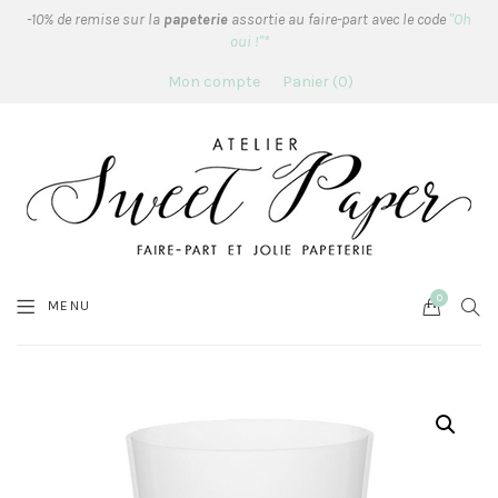
-10% de remise sur la
papeterie
assortie au faire-part avec le code
"Oh
oui !"*
Mon compte
Panier
0
0
Cart
SEA
MENU