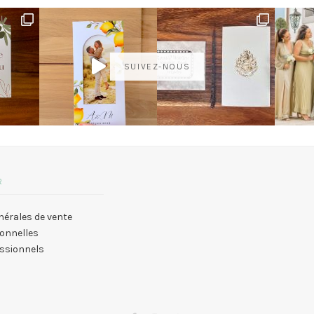
SUIVEZ-NOUS
R
nérales de vente
onnelles
essionnels