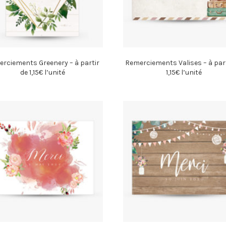
rciements Greenery – à partir
Remerciements Valises – à part
de 1,15€ l’unité
1,15€ l’unité