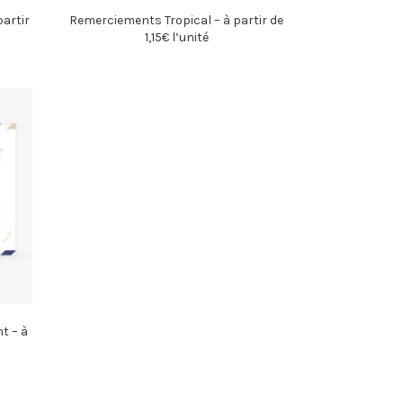
artir
Remerciements Tropical – à partir de
1,15€ l’unité
 – à