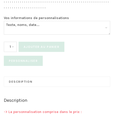
. . . . . . . . . . . . . . . . . . . . . . . . . . . . . . . . . . . . . . . . . . . . . . . . . . . .
. . . . . . . . . . . . . . . . . . . . .
Vos informations de personnalisations
quantité
AJOUTER AU PANIER
de
Remerciements
PERSONNALISER
Embarquement
-
à
partir
DESCRIPTION
de
1,15€
l'unité
Description
-> La personnalisation comprise dans le prix :