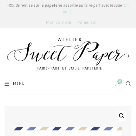
-10% de remise sur la
papeterie
assortie au faire-part avec le code
"Oh
oui !"*
Mon compte
Panier
0
0
Cart
SEA
MENU