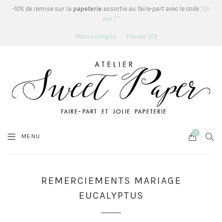
-10% de remise sur la
papeterie
assortie au faire-part avec le code
"Oh
oui !"*
Mon compte
Panier
0
0
Cart
SEA
MENU
REMERCIEMENTS MARIAGE
EUCALYPTUS