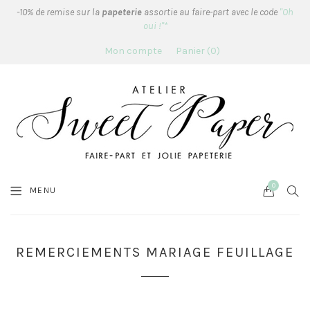
-10% de remise sur la
papeterie
assortie au faire-part avec le code
"Oh
oui !"*
Mon compte
Panier
0
0
Cart
SEA
MENU
REMERCIEMENTS MARIAGE FEUILLAGE