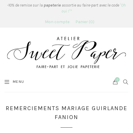
-10% de remise sur la
papeterie
assortie au faire-part avec le code
"Oh
oui !"*
Mon compte
Panier
0
0
Cart
SEA
MENU
REMERCIEMENTS MARIAGE GUIRLANDE
FANION