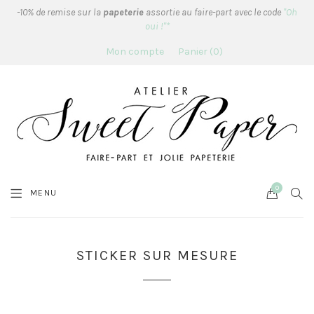
-10% de remise sur la
papeterie
assortie au faire-part avec le code
"Oh
oui !"*
Mon compte
Panier
0
0
Cart
SEA
MENU
STICKER SUR MESURE