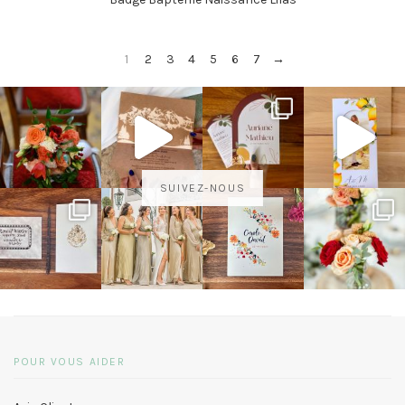
1
2
3
4
5
6
7
→
SUIVEZ-NOUS
POUR VOUS AIDER