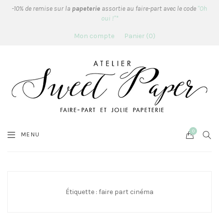
-10% de remise sur la
papeterie
assortie au faire-part avec le code
"Oh
oui !"*
Mon compte
Panier
0
0
Cart
SEA
MENU
Étiquette :
faire part cinéma