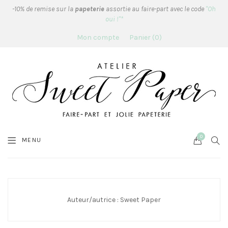
-10% de remise sur la
papeterie
assortie au faire-part avec le code
"Oh
oui !"*
Mon compte
Panier
0
0
Cart
SEA
MENU
Auteur/autrice :
Sweet Paper