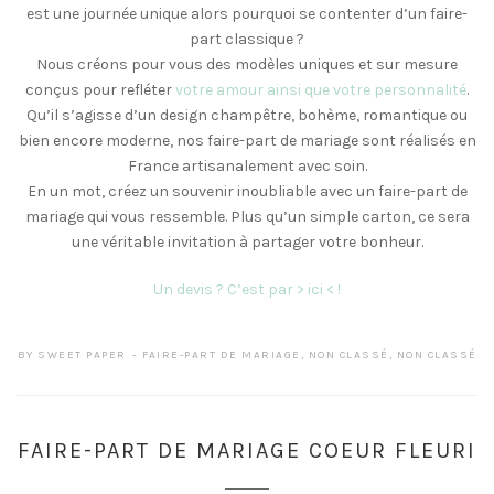
est une journée unique alors pourquoi se contenter d’un faire-
part classique ?
Nous créons pour vous des modèles uniques et sur mesure
conçus pour refléter
votre amour ainsi que votre personnalité
.
Qu’il s’agisse d’un design champêtre, bohème, romantique ou
bien encore moderne, nos faire-part de mariage sont réalisés en
France artisanalement avec soin.
En un mot, créez un souvenir inoubliable avec un faire-part de
mariage qui vous ressemble. Plus qu’un simple carton, ce sera
une véritable invitation à partager votre bonheur.
Un devis ? C’est par > ici < !
BY
SWEET PAPER
FAIRE-PART DE MARIAGE
,
NON CLASSÉ
,
NON CLASSÉ
FAIRE-PART DE MARIAGE COEUR FLEURI