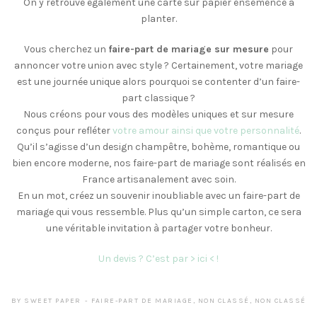
On y retrouve également une carte sur papier ensemencé à
planter.
Vous cherchez un
faire-part de mariage sur mesure
pour
annoncer votre union avec style ? Certainement, votre mariage
est une journée unique alors pourquoi se contenter d’un faire-
part classique ?
Nous créons pour vous des modèles uniques et sur mesure
conçus pour refléter
votre amour ainsi que votre personnalité
.
Qu’il s’agisse d’un design champêtre, bohème, romantique ou
bien encore moderne, nos faire-part de mariage sont réalisés en
France artisanalement avec soin.
En un mot, créez un souvenir inoubliable avec un faire-part de
mariage qui vous ressemble. Plus qu’un simple carton, ce sera
une véritable invitation à partager votre bonheur.
Un devis ? C’est par > ici < !
BY
SWEET PAPER
FAIRE-PART DE MARIAGE
,
NON CLASSÉ
,
NON CLASSÉ