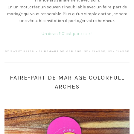
France artisanalement avec soin.
En un mot, créez un souvenir inoubliable avec un faire-part de
mariage qui vous ressemble. Plus qu’un simple carton, ce sera
une véritable invitation à partager votre bonheur.
Un devis ? C’est par > ici < !
BY
SWEET PAPER
FAIRE-PART DE MARIAGE
,
NON CLASSÉ
,
NON CLASSÉ
FAIRE-PART DE MARIAGE COLORFULL
ARCHES