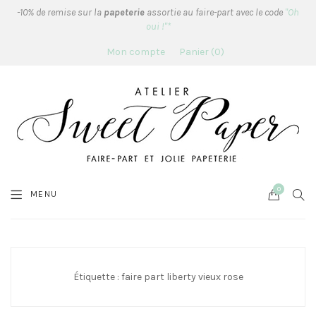
-10% de remise sur la
papeterie
assortie au faire-part avec le code
"Oh
oui !"*
Mon compte
Panier
0
0
Cart
SEA
MENU
Étiquette :
faire part liberty vieux rose