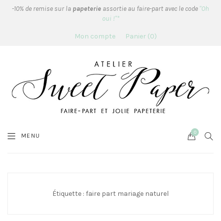
-10% de remise sur la
papeterie
assortie au faire-part avec le code
"Oh
oui !"*
Mon compte
Panier
0
0
Cart
SEA
MENU
Étiquette :
faire part mariage naturel