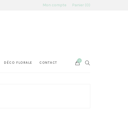
Mon compte
Panier
0
0
Cart
SEARCH
DÉCO FLORALE
CONTACT