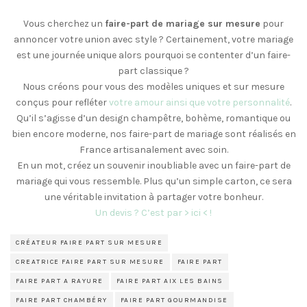
Vous cherchez un
faire-part de mariage sur mesure
pour
annoncer votre union avec style ? Certainement, votre mariage
est une journée unique alors pourquoi se contenter d’un faire-
part classique ?
Nous créons pour vous des modèles uniques et sur mesure
conçus pour refléter
votre amour ainsi que votre personnalité
.
Qu’il s’agisse d’un design champêtre, bohème, romantique ou
bien encore moderne, nos faire-part de mariage sont réalisés en
France artisanalement avec soin.
En un mot, créez un souvenir inoubliable avec un faire-part de
mariage qui vous ressemble. Plus qu’un simple carton, ce sera
une véritable invitation à partager votre bonheur.
Un devis ? C’est par > ici < !
CRÉATEUR FAIRE PART SUR MESURE
CREATRICE FAIRE PART SUR MESURE
FAIRE PART
FAIRE PART A RAYURE
FAIRE PART AIX LES BAINS
FAIRE PART CHAMBÉRY
FAIRE PART GOURMANDISE