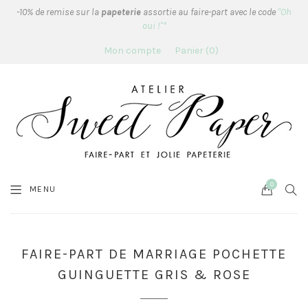
-10% de remise sur la
papeterie
assortie au faire-part avec le code
"Oh
oui !"*
Mon compte
Panier
0
0
Cart
SEA
MENU
FAIRE-PART DE MARRIAGE POCHETTE
GUINGUETTE GRIS & ROSE