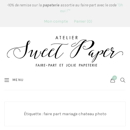
-10% de remise sur la
papeterie
assortie au faire-part avec le code
"Oh
oui !"*
Mon compte
Panier
0
0
Cart
SEA
MENU
Étiquette :
faire part mariage chateau photo