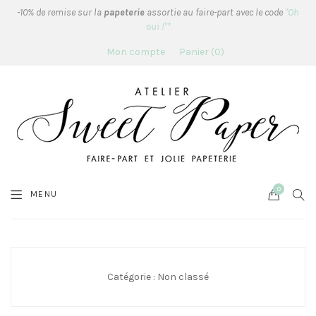
-10% de remise sur la
papeterie
assortie au faire-part avec le code
"Oh
oui !"*
Mon compte
Panier
0
0
Cart
SEA
MENU
Catégorie :
Non classé