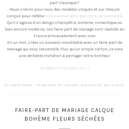
part classique ?
Nous créons pour vous des modèles uniques et sur mesure
conçus pour refléter
votre amour ainsi que votre personnalité
.
Qu’il s’agisse d’un design champêtre, bohème, romantique ou
bien encore moderne, nos faire-part de mariage sont réalisés en
France artisanalement avec soin.
En un mot, créez un souvenir inoubliable avec un faire-part de
mariage qui vous ressemble. Plus qu’un simple carton, ce sera
une véritable invitation à partager votre bonheur.
Un devis ? C’est par > ici < !
BY
SWEET PAPER
FAIRE-PART DE MARIAGE
,
NON CLASSÉ
,
NON CLASSÉ
FAIRE-PART DE MARIAGE CALQUE
BOHÈME FLEURS SÉCHÉES