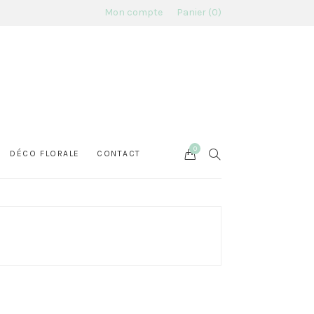
Mon compte
Panier
0
0
Cart
SEARCH
DÉCO FLORALE
CONTACT