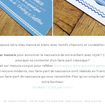
mesure retro bleu marine et blanc avec motifs chevrons et cordelette 
sur mesure
pour annoncer la naissance de votre enfant avec style ? 
pourquoi se contenter d’un faire-part classique ?
et sur mesure conçus pour refléter
votre amour ainsi que votre perso
 encore moderne, nos faire-part de naissance sont réalisés en Franc
un faire-part de naissance qui vous ressemble. Plus qu’un simple cart
votre bonheur.
Un devis ? C’est par > ici < !
BY
SWEET PAPER
FAIRE-PART DE MARIAGE
,
NON CLASSÉ
,
NON CLASSÉ