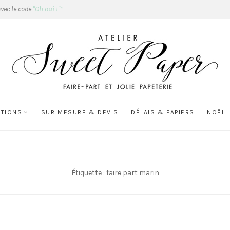
avec le code
"Oh oui !"*
ATIONS
SUR MESURE & DEVIS
DÉLAIS & PAPIERS
NOËL
Étiquette :
faire part marin