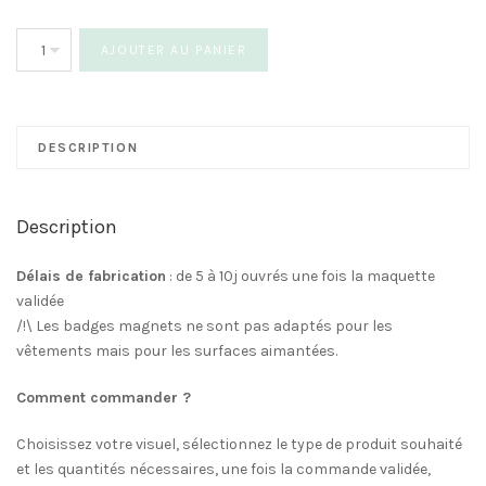
quantité
AJOUTER AU PANIER
de
Badge
Mariage
Couronne
DESCRIPTION
Description
Délais de fabrication
: de 5 à 10j ouvrés une fois la maquette
validée
/!\ Les badges magnets ne sont pas adaptés pour les
vêtements mais pour les surfaces aimantées.
Comment commander ?
Choisissez votre visuel, sélectionnez le type de produit souhaité
et les quantités nécessaires, une fois la commande validée,