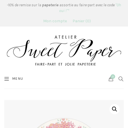
-10% de remise sur la
papeterie
assortie au faire-part avec le code
"Oh
oui !"*
Mon compte
Panier
0
0
Cart
SEA
MENU