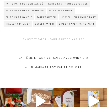
FAIRE PART PERSONNALISÉ
FAIRE PART PROFESSIONNEL
FAIRE PART RETRO BOHEME
FAIRE PART ROSE
FAIRE PART SAVOIE
FAIREPART.FR
LE MEILLEUR FAIRE PART
MALLORY MILLIET
SWEET PAPER
SWEET PAPER FAIRE PART
BY
SWEET PAPER
FAIRE-PART DE MARIAGE
Navigation
BAPTÊME ET ANNIVERSAIRE AVEC WINNIE
de
UN MARIAGE ESTIVAL ET COLORÉ
l’article