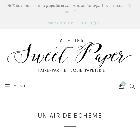
-10% de remise sur la
papeterie
assortie au faire-part avec le code
"Oh
oui !"*
Mon compte
Panier
0
0
Cart
SEA
MENU
UN AIR DE BOHÈME