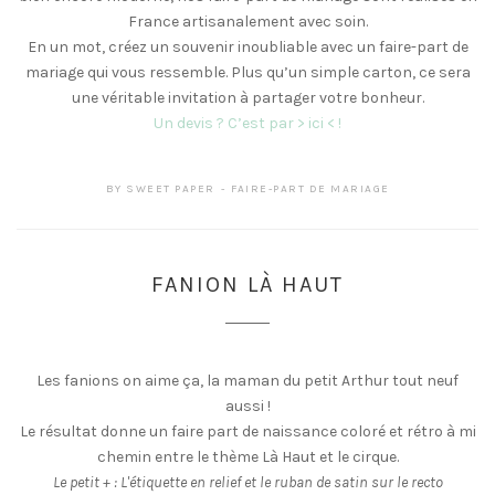
France artisanalement avec soin.
En un mot, créez un souvenir inoubliable avec un faire-part de
mariage qui vous ressemble. Plus qu’un simple carton, ce sera
une véritable invitation à partager votre bonheur.
Un devis ? C’est par > ici < !
BY
SWEET PAPER
FAIRE-PART DE MARIAGE
FANION LÀ HAUT
Les fanions on aime ça, la maman du petit Arthur tout neuf
aussi !
Le résultat donne un faire part de naissance coloré et rétro à mi
chemin entre le thème Là Haut et le cirque.
Le petit + : L'étiquette en relief et le ruban de satin sur le recto