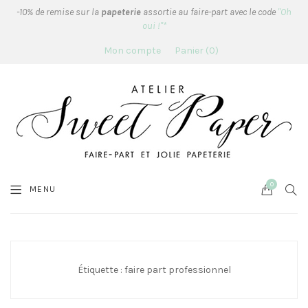
-10% de remise sur la
papeterie
assortie au faire-part avec le code
"Oh
oui !"*
Mon compte
Panier
0
0
Cart
SEA
MENU
Étiquette :
faire part professionnel