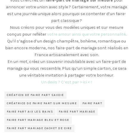
Vous cherchez un
faire-part de mariage sur mesure
pour
annoncer votre union avec style ? Certainement, votre mariage
est une journée unique alors pourquoi se contenter d’un faire-
part classique ?
Nous créons pour vous des modèles uniques et sur mesure
conçus pour refléter
votre amour ainsi que votre personnalité
.
Qu’il s’agisse d’un design champêtre, bohème, romantique ou
bien encore moderne, nos faire-part de mariage sont réalisés en
France artisanalement avec soin.
En un mot, créez un souvenir inoubliable avec un faire-part de
mariage qui vous ressemble. Plus qu’un simple carton, ce sera
une véritable invitation à partager votre bonheur.
Un devis ? C’est par > ici < !
CRÉATION DE FAIRE PART SAVOIE
CRÉATRICE DE FAIRE PART SUR MESURE
FAIRE PART
FAIRE PART AIX LES BAINS
FAIRE PART MARIAGE
FAIRE PART MARIAGE BLEU ET ROSE
FAIRE PART MARIAGE CACHET DE CIRE