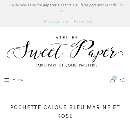
-10% de remise sur la
papeterie
assortie au faire-part avec le code
"Oh
oui !"*
Mon compte
Panier
0
0
Cart
SEA
MENU
POCHETTE CALQUE BLEU MARINE ET
ROSE