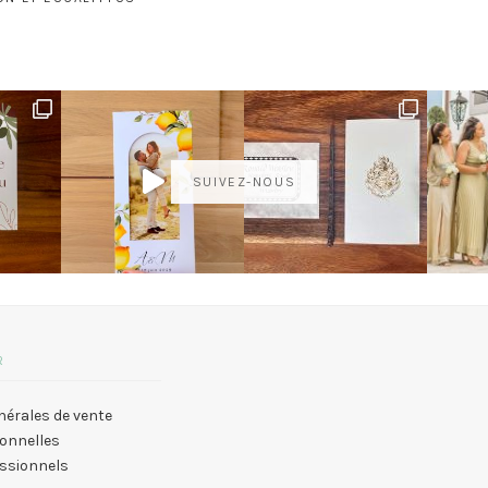
SUIVEZ-NOUS
R
nérales de vente
onnelles
essionnels