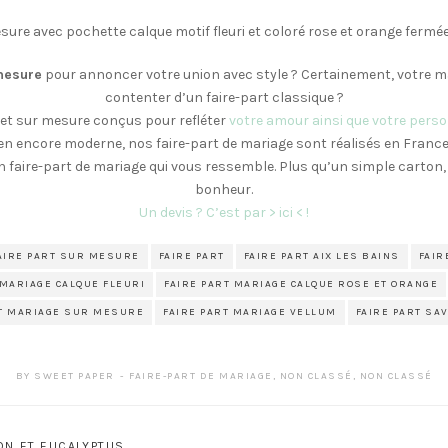
esure avec pochette calque motif fleuri et coloré rose et orange fermé
mesure
pour annoncer votre union avec style ? Certainement, votre ma
contenter d’un faire-part classique ?
et sur mesure conçus pour refléter
votre amour ainsi que votre perso
n encore moderne, nos faire-part de mariage sont réalisés en France
 faire-part de mariage qui vous ressemble. Plus qu’un simple carton, 
bonheur.
Un devis ? C’est par > ici < !
FAIRE PART SUR MESURE
FAIRE PART
FAIRE PART AIX LES BAINS
FAIR
 MARIAGE CALQUE FLEURI
FAIRE PART MARIAGE CALQUE ROSE ET ORANGE
RT MARIAGE SUR MESURE
FAIRE PART MARIAGE VELLUM
FAIRE PART SA
BY
SWEET PAPER
FAIRE-PART DE MARIAGE
,
NON CLASSÉ
,
NON CLASSÉ
ON ET EUCALYPTUS