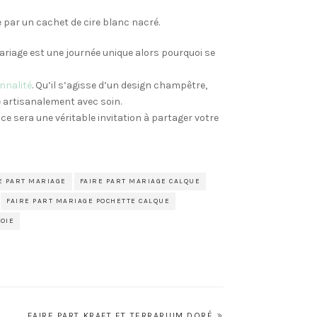
e par un cachet de cire blanc nacré.
riage est une journée unique alors pourquoi se
nnalité
. Qu’il s’agisse d’un design champêtre,
 artisanalement avec soin.
ce sera une véritable invitation à partager votre
E PART MARIAGE
FAIRE PART MARIAGE CALQUE
FAIRE PART MARIAGE POCHETTE CALQUE
VOIE
FAIRE PART KRAFT ET TERRARIUM DORÉ