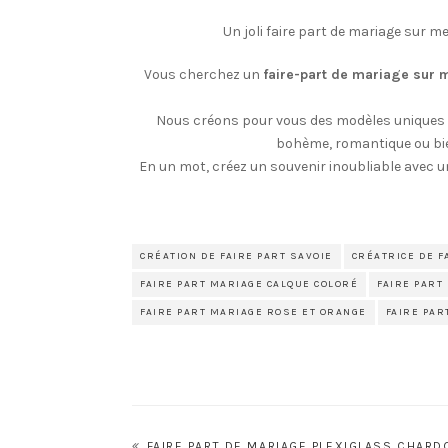
Un joli faire part de mariage sur m
Vous cherchez un
faire-part de mariage sur 
Nous créons pour vous des modèles uniques 
bohème, romantique ou bie
En un mot, créez un souvenir inoubliable avec un
CRÉATION DE FAIRE PART SAVOIE
CRÉATRICE DE 
FAIRE PART MARIAGE CALQUE COLORÉ
FAIRE PART
FAIRE PART MARIAGE ROSE ET ORANGE
FAIRE PA
Navigation
FAIRE PART DE MARIAGE PLEXIGLASS CHARD