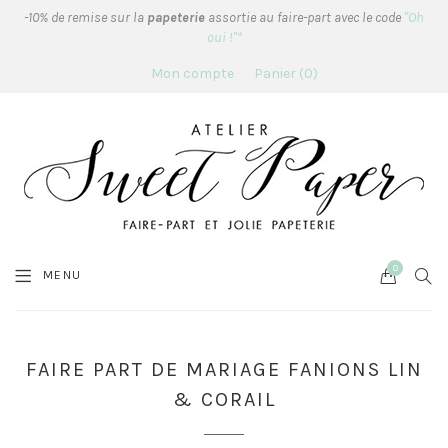
-10% de remise sur la
papeterie
assortie au faire-part avec le code
"Oh
oui !"*
Mon compte
Panier
0
0
Cart
SEA
MENU
FAIRE PART DE MARIAGE FANIONS LIN
& CORAIL