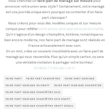
Vous cherchez un
faire-part de mariage sur mesure
pour
annoncer votre union avec style ? Certainement, votre mariage
est une journée unique alors pourquoi se contenter d’un faire-
part classique ?
Nous créons pour vous des modèles uniques et sur mesure
conçus pour refléter
votre amour ainsi que votre personnalité
.
Qu’il s’agisse d’un design champêtre, bohème, romantique ou
bien encore moderne, nos faire-part de mariage sont réalisés en
France artisanalement avec soin.
En un mot, créez un souvenir inoubliable avec un faire-part de
mariage qui vous ressemble. Plus qu’un simple carton, ce sera
une véritable invitation à partager votre bonheur.
Un devis ? C’est par > ici < !
FAIRE PART
FAIRE PART CHAMPETRE
FAIRE PART MARIAGE
FAIRE PART MARIAGE A5 KRAFT
FAIRE PART MARIAGE CHAMPETRE
FAIRE PART MARIAGE CHAMPÊTRE CHIC
FAIRE PART MARIAGE CHAMPÊTRE CHIC KRAFT
FAIRE PART MARIAGE CHAMPÊTRE KRAFT CORAIL