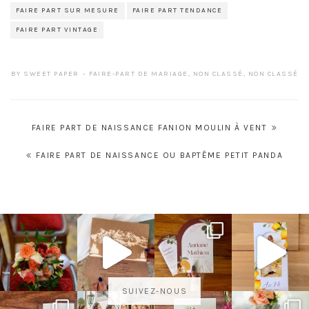
FAIRE PART SUR MESURE
FAIRE PART TENDANCE
FAIRE PART VINTAGE
BY
SWEET PAPER
FAIRE-PART DE MARIAGE
,
NON CLASSÉ
,
NON CLASSÉ
Navigation
FAIRE PART DE NAISSANCE FANION MOULIN À VENT
de
FAIRE PART DE NAISSANCE OU BAPTÊME PETIT PANDA
l’article
SUIVEZ-NOUS