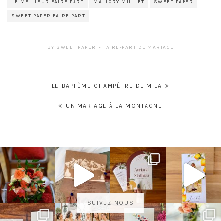
LE MEILLEUR FAIRE PART
MALLORY MILLIET
SWEET PAPER
SWEET PAPER FAIRE PART
BY
SWEET PAPER
FAIRE-PART DE MARIAGE
Navigation
LE BAPTÊME CHAMPÊTRE DE MILA
de
UN MARIAGE À LA MONTAGNE
l’article
SUIVEZ-NOUS