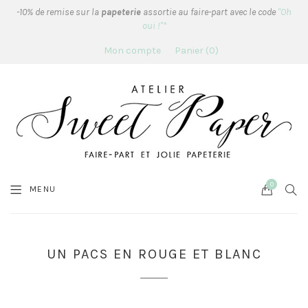
-10% de remise sur la
papeterie
assortie au faire-part avec le code
"Oh
oui !"*
Mon compte
Panier
0
0
Cart
SEA
MENU
UN PACS EN ROUGE ET BLANC