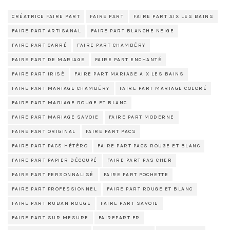
CRÉATRICE FAIRE PART
FAIRE PART
FAIRE PART AIX LES BAINS
FAIRE PART ARTISANAL
FAIRE PART BLANCHE NEIGE
FAIRE PART CARRÉ
FAIRE PART CHAMBÉRY
FAIRE PART DE MARIAGE
FAIRE PART ENCHANTÉ
FAIRE PART IRISÉ
FAIRE PART MARIAGE AIX LES BAINS
FAIRE PART MARIAGE CHAMBÉRY
FAIRE PART MARIAGE COLORÉ
FAIRE PART MARIAGE ROUGE ET BLANC
FAIRE PART MARIAGE SAVOIE
FAIRE PART MODERNE
FAIRE PART ORIGINAL
FAIRE PART PACS
FAIRE PART PACS HÉTÉRO
FAIRE PART PACS ROUGE ET BLANC
FAIRE PART PAPIER DÉCOUPÉ
FAIRE PART PAS CHER
FAIRE PART PERSONNALISÉ
FAIRE PART POCHETTE
FAIRE PART PROFESSIONNEL
FAIRE PART ROUGE ET BLANC
FAIRE PART RUBAN ROUGE
FAIRE PART SAVOIE
FAIRE PART SUR MESURE
FAIREPART.FR