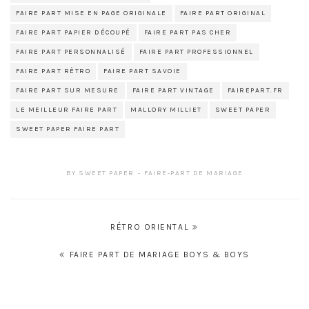
FAIRE PART MISE EN PAGE ORIGINALE
FAIRE PART ORIGINAL
FAIRE PART PAPIER DÉCOUPÉ
FAIRE PART PAS CHER
FAIRE PART PERSONNALISÉ
FAIRE PART PROFESSIONNEL
FAIRE PART RÈTRO
FAIRE PART SAVOIE
FAIRE PART SUR MESURE
FAIRE PART VINTAGE
FAIREPART.FR
LE MEILLEUR FAIRE PART
MALLORY MILLIET
SWEET PAPER
SWEET PAPER FAIRE PART
BY
SWEET PAPER
FAIRE-PART DE MARIAGE
Navigation
RÉTRO ORIENTAL
de
FAIRE PART DE MARIAGE BOYS & BOYS
l’article