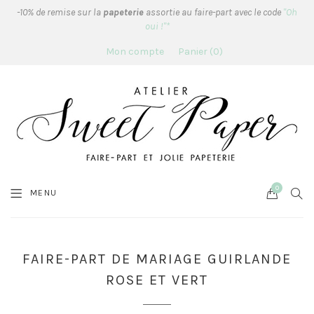
-10% de remise sur la
papeterie
assortie au faire-part avec le code
"Oh
oui !"*
Mon compte
Panier
0
0
Cart
SEA
MENU
FAIRE-PART DE MARIAGE GUIRLANDE
ROSE ET VERT