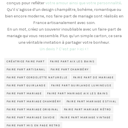
conçus pour refléter
votre amour ainsi que votre personnalité
.
Qu’il s’agisse d’un design champêtre, bohème, romantique ou
bien encore moderne, nos faire-part de mariage sont réalisés en
France artisanalement avec soin.
En un mot, créez un souvenir inoubliable avec un faire-part de
mariage qui vous ressemble. Plus qu’un simple carton, ce sera
une véritable invitation à partager votre bonheur.
Un devis ? C’est par > ici < !
CRÉATRICE FAIRE PART
FAIRE PART AIX LES BAINS
FAIRE PART ARTISANAL
FAIRE PART CHAMBÉRY
FAIRE PART CORDELETTE NATURELLE
FAIRE PART DE MARIAGE
FAIRE PART GUIRLANDE
FAIRE PART GUIRLANDE LUMINEUSE
FAIRE PART MARIAGE
FAIRE PART MARIAGE AIX LES BAINS
FAIRE PART MARIAGE CHAMBÉRY
FAIRE PART MARIAGE ESTIVAL
FAIRE PART MARIAGE ORIGINAL
FAIRE PART MARIAGE RÉTRO
FAIRE PART MARIAGE SAVOIE
FAIRE PART MARIAGE VINTAGE
FAIRE PART MIS EN PAGE RETRO